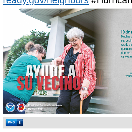
ready.gov/neighbors
#Hurrican