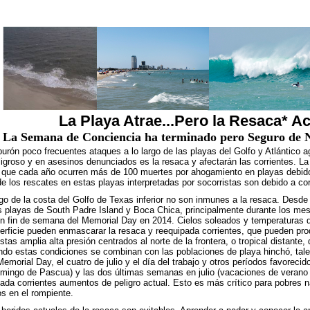
La Playa Atrae...Pero la Resaca* 
La Semana de Conciencia ha terminado pero Seguro de N
burón poco frecuentes ataques a lo largo de las playas del Golfo y Atlántico a
ligroso y en asesinos denunciados es la resaca y afectarán las corrientes. L
que cada año ocurren más de 100 muertes por ahogamiento en playas debido a
 los rescates en estas playas interpretadas por socorristas son debido a cor
rgo de la costa del Golfo de Texas inferior no son inmunes a la resaca. Desd
 playas de South Padre Island y Boca Chica, principalmente durante los mes
en fin de semana del Memorial Day en 2014. Cielos soleados y temperaturas d
erficie pueden enmascarar la resaca y reequipada corrientes, que pueden prod
tas amplia alta presión centrados al norte de la frontera, o tropical distante, 
ando estas condiciones se combinan con las poblaciones de playa hinchó, ta
Memorial Day, el cuatro de julio y el día del trabajo y otros períodos favorec
omingo de Pascua) y las dos últimas semanas en julio (vacaciones de verano d
ada corrientes aumentos de peligro actual. Esto es más crítico para pobres
s en el rompiente.