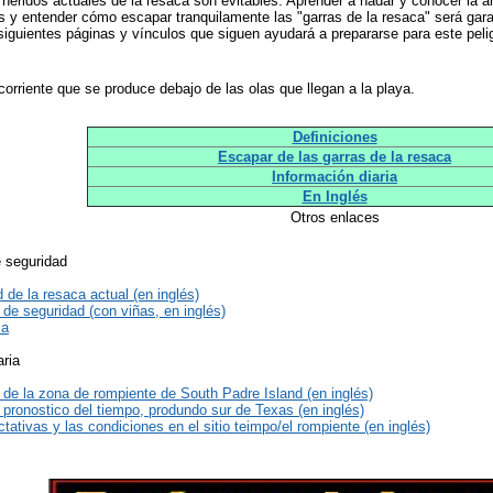
heridos actuales de la resaca son evitables. Aprender a nadar y conocer la 
as y entender cómo escapar tranquilamente las "garras de la resaca" será gar
 siguientes páginas y vínculos que siguen ayudará a prepararse para este peli
orriente que se produce debajo de las olas que llegan a la playa.
Definiciones
Escapar de las garras de la resaca
Información diaria
En Inglés
Otros enlaces
e seguridad
 de la resaca actual (en inglés)
de seguridad (con viñas, en inglés)
ia
aria
 de la zona de rompiente de South Padre Island (en inglés)
 pronostico del tiempo, produndo sur de Texas (en inglés)
tativas y las condiciones en el sitio teimpo/el rompiente (en inglés)