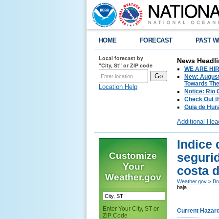
HOME
FORECAST
PAST W
Local forecast by
News Headli
"City, St" or ZIP code
WE ARE HIRIN
New: August
Towards The 
Location Help
Notice: Rio
Check Out t
Guia de Hur
Additional Hea
Indice 
Customize
segurid
Your
costa d
Weather.gov
Weather.gov
>
Br
baja
Enter Your City, ST or
Current Hazar
ZIP Code