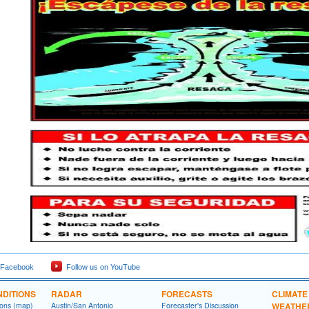
 Facebook
Follow us on YouTube
DITIONS
RADAR
FORECASTS
CLIMATE
ions (map)
Austin/San Antonio
Forecaster's Discussion
WEATHE