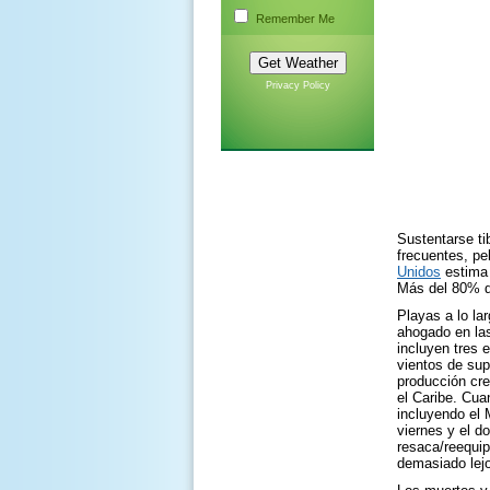
Remember Me
Privacy Policy
S
ustentarse ti
frecuentes, pe
Unidos
estima 
Más del 80% de
Playas a lo la
ahogado en las
incluyen tres 
vientos de sup
producción cres
el Caribe. Cu
incluyendo el 
viernes y el d
resaca/reequip
demasiado lejo