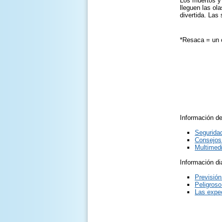
Los muertos y 
lleguen las ol
divertida. Las
*Resaca = un c
Información d
Seguridad
Consejos 
Multimed
Información di
Previsión
Peligroso
Las expec