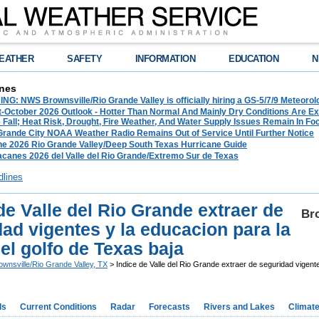
EATHER
SAFETY
INFORMATION
EDUCATION
N
nes
G: NWS Brownsville/Rio Grande Valley is officially hiring a GS-5/7/9 Meteorol
-October 2026 Outlook - Hotter Than Normal And Mainly Dry Conditions Are Ex
Fall; Heat Risk, Drought, Fire Weather, And Water Supply Issues Remain In Fo
 Grande City NOAA Weather Radio Remains Out of Service Until Further Notice
he 2026 Rio Grande Valley/Deep South Texas Hurricane Guide
acanes 2026 del Valle del Rio Grande/Extremo Sur de Texas
dlines
de Valle del Rio Grande extraer de
Bro
ad vigentes y la educacion para la
el golfo de Texas baja
ownsville/Rio Grande Valley, TX
> Indice de Valle del Rio Grande extraer de seguridad vigente
ds
Current Conditions
Radar
Forecasts
Rivers and Lakes
Climat