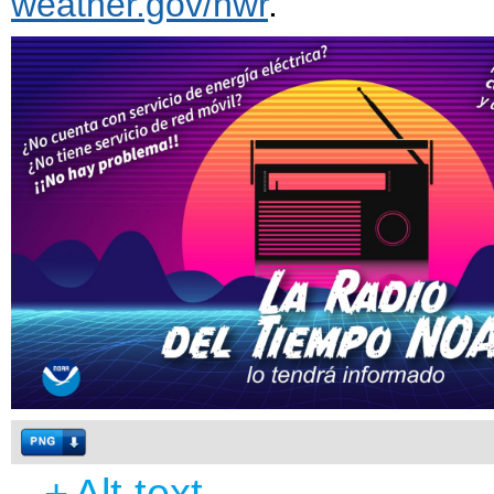
weather.gov/nwr
.
+
Alt text