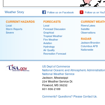
Weather Story
Follow us on Facebook
Follow us on You
CURRENT HAZARDS
FORECASTS
CURRENT WEAT
Local
Local
Rivers/Lakes
Storm Reports
Forecast Discussion
Satellite
Severe
Graphical
Observations
Tropical Weather
RADAR
Fire Weather
Jackson/Brandon
Aviation
Columbus AFB
Hydrology
Nationwide
Air Quality
Recreation Forecast
US Dept of Commerce
National Oceanic and Atmospheric Administratio
National Weather Service
Jackson, Mississippi
234 Weather Service Dr.
Flowood, MS 39232
601-936-2189
Comments? Questions? Please Contact Us.