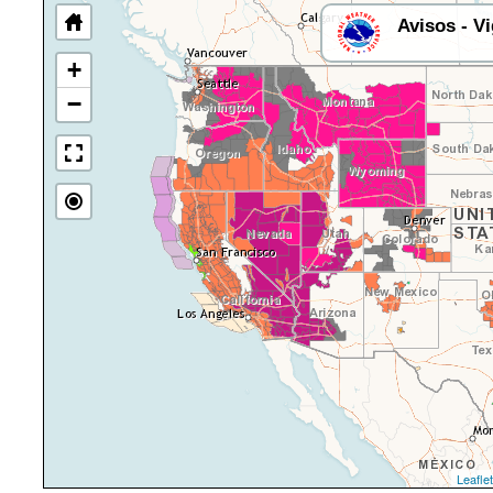
Avisos - Vi
+
−
Leaflet