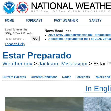
HOME
FORECAST
PAST WEATHER
SAFETY
Local forecast by
News Headlines
"City, St" or ZIP code
2026 NWS Jackson/Mississippi Tornado Info
Accepting Applicants for the Fall 2026 Virt
Location Help
Estar Preparado
Weather.gov
>
Jackson, Mississippi
> Estar 
Current Hazards
Current Conditions
Radar
Forecasts
Rivers and
In Engl