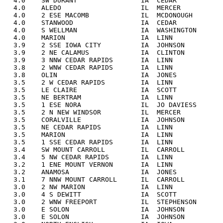
  4.0    SW DURANT                IA  CEDAR            
  4.0    ALEDO                    IL  MERCER           
  4.0    2 ESE MACOMB             IL  MCDONOUGH        
  4.0    STANWOOD                 IA  CEDAR            
  4.0    S WELLMAN                IA  WASHINGTON       
  4.0    MARION                   IA  LINN             
  3.9    2 SSE IOWA CITY          IA  JOHNSON          
  3.9    2 NE CALAMUS             IA  CLINTON          
  3.9    3 NNW CEDAR RAPIDS       IA  LINN             
  3.8    2 WNW CEDAR RAPIDS       IA  LINN             
  3.8    OLIN                     IA  JONES            
  3.5    2 W CEDAR RAPIDS         IA  LINN             
  3.5    LE CLAIRE                IA  SCOTT            
  3.5    NE BERTRAM               IA  LINN             
  3.5    1 ESE NORA               IL  JO DAVIESS       
  3.5    2 N NEW WINDSOR          IL  MERCER           
  3.5    CORALVILLE               IA  JOHNSON          
  3.5    NE CEDAR RAPIDS          IA  LINN             
  3.5    MARION                   IA  LINN             
  3.5    1 SSE CEDAR RAPIDS       IA  LINN             
  3.4    SW MOUNT CARROLL         IL  CARROLL          
  3.4    5 NW CEDAR RAPIDS        IA  LINN             
  3.2    1 ENE MOUNT VERNON       IA  LINN             
  3.2    ANAMOSA                  IA  JONES            
  3.1    7 NNW MOUNT CARROLL      IL  CARROLL          
  3.0    2 NW MARION              IA  LINN             
  3.0    4 S DEWITT               IA  SCOTT            
  3.0    2 WNW FREEPORT           IL  STEPHENSON       
  3.0    E SOLON                  IA  JOHNSON          
  3.0    E SOLON                  IA  JOHNSON          