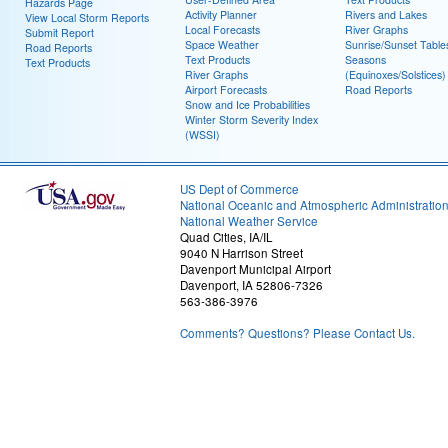
Hazards Page
Activity Planner
Rivers and Lakes
View Local Storm Reports
Local Forecasts
River Graphs
Submit Report
Space Weather
Sunrise/Sunset Table
Road Reports
Text Products
Seasons
Text Products
River Graphs
(Equinoxes/Solstices)
Airport Forecasts
Road Reports
Snow and Ice Probabilities
Winter Storm Severity Index
(WSSI)
US Dept of Commerce
National Oceanic and Atmospheric Administratio
National Weather Service
Quad Cities, IA/IL
9040 N Harrison Street
Davenport Municipal Airport
Davenport, IA 52806-7326
563-386-3976
Comments? Questions? Please Contact Us.