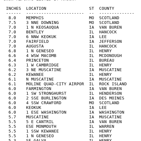
 INCHES  LOCATION                 ST  COUNTY           
 ------  -----------------------  --  --------------   
  8.0    MEMPHIS                  MO  SCOTLAND         
  7.5    3 NNE DOWNING            MO  SCOTLAND         
  7.0    1 N KEOSAUQUA            IA  VAN BUREN        
  7.0    BENTLEY                  IL  HANCOCK          
  7.0    6 NNW KEOKUK             IA  LEE              
  7.0    FAIRFIELD                IA  JEFFERSON        
  7.0    AUGUSTA                  IL  HANCOCK          
  6.8    1 N GENESEO              IL  HENRY            
  6.6    4 WSW MACOMB             IL  MCDONOUGH        
  6.4    PRINCETON                IL  BUREAU           
  6.3    1 W CAMBRIDGE            IL  HENRY            
  6.2    3 NE MUSCATINE           IA  MUSCATINE        
  6.2    KEWANEE                  IL  HENRY            
  6.1    N MUSCATINE              IA  MUSCATINE        
  6.1    MOLINE QUAD-CITY AIRPOR  IL  ROCK ISLAND      
  6.0    FARMINGTON               IA  VAN BUREN        
  6.0    1 SW STRONGHURST         IL  HENDERSON        
  6.0    2 SSE BURLINGTON         IA  DES MOINES       
  6.0    4 SSW CRAWFORD           MO  SCOTLAND         
  6.0    KEOKUK                   IA  LEE              
  6.0    1 ESE WASHINGTON         IA  WASHINGTON       
  5.7    MUSCATINE                IA  MUSCATINE        
  5.5    5 E CANTRIL              IA  VAN BUREN        
  5.5    ESE MONMOUTH             IL  WARREN           
  5.5    1 SSW KEWANEE            IL  HENRY            
  5.5    1 N GENESEO              IL  HENRY            
  5.3    SE GALVA                 IL  HENRY            