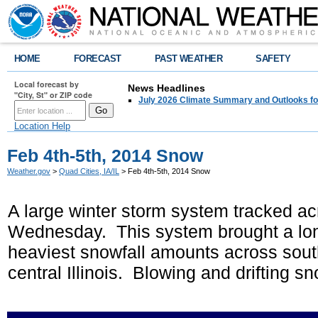
HOME
FORECAST
PAST WEATHER
SAFETY
Local forecast by
News Headlines
"City, St" or ZIP code
July 2026 Climate Summary and Outlooks fo
Location Help
Feb 4th-5th, 2014 Snow
Weather.gov
>
Quad Cities, IA/IL
> Feb 4th-5th, 2014 Snow
A large winter storm system tracked a
Wednesday. This system brought a long
heaviest snowfall amounts across sout
central Illinois. Blowing and drifting