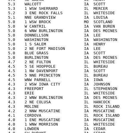
  5.3    WALCOTT                  IA  SCOTT            
  5.3    1 WSW SHERRARD           IL  MERCER           
  5.2    3 ENE ROCK FALLS         IL  WHITESIDE        
  5.1    NNE GRANDVIEW            IA  LOUISA           
  5.0    1 WSW BROCK              MO  SCOTLAND         
  5.0    W CANTRIL                IA  VAN BUREN        
  5.0    6 WNW BURLINGTON         IA  DES MOINES       
  5.0    DONNELLSON               IA  LEE              
  5.0    WASHINGTON               IA  WASHINGTON       
  5.0    1 S SALEM                IA  HENRY            
  5.0    2 NE FORT MADISON        IA  LEE              
  5.0    BLUE GRASS               IA  SCOTT            
  5.0    BURLINGTON               IA  DES MOINES       
  4.7    2 NE FULTON              IL  WHITESIDE        
  4.5    5 SE HOOPPOLE            IL  BUREAU           
  4.5    1 NW DAVENPORT           IA  SCOTT            
  4.5    5 NNE PRINCETON          IL  BUREAU           
  4.5    WNW PARNELL              IA  IOWA             
  4.3    2 WSW IOWA CITY          IA  JOHNSON          
  4.3    FREEPORT                 IL  STEPHENSON       
  4.3    ERIE                     IL  WHITESIDE        
  4.3    2 WNW BURLINGTON         IA  DES MOINES       
  4.3    2 NE COLUSA              IL  HANCOCK          
  4.3    MOLINE                   IL  ROCK ISLAND      
  4.2    2 NNW MUSCATINE          IA  MUSCATINE        
  4.1    CORDOVA                  IL  ROCK ISLAND      
  4.0    1 ENE MUSCATINE          IA  MUSCATINE        
  4.0    1 WNW MORRISON           IL  WHITESIDE        
  4.0    LOWDEN                   IA  CEDAR            