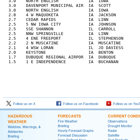
  3.0    NORTH ENGLISH            IA  IOWA             
  3.0    DAVENPORT MUNICIPAL AIR  IA  SCOTT            
  3.0    NORTH ENGLISH            IA  IOWA             
  2.8    4 W MAQUOKETA            IA  JACKSON          
  2.7    CEDAR RAPIDS             IA  LINN             
  2.5    5 NW IOWA CITY           IA  JOHNSON          
  2.5    SSE SHANNON              IL  CARROLL          
  2.5    NNW SPRINGVILLE          IA  LINN             
  2.5    4 ENE FREEPORT           IL  STEPHENSON       
  2.2    2 N MUSCATINE            IA  MUSCATINE        
  2.1    4 WSW LORAN              IL  JO DAVIESS       
  2.0    KEYSTONE                 IA  BENTON           
  1.7    DUBUQUE REGIONAL AIRPOR  IA  DUBUQUE          
  1.5    1 E INDEPENDENCE         IA  BUCHANAN        
Follow us on X
Follow us on Facebook
Follow us on You
HAZARDOUS
FORECASTS
CURRENT CONDI
WEATHER
Fire Weather
Observations
Briefing
Drought Monitor
Watches, Warnings, &
Hourly Forecast Graphs
Radar
Advisories
Forecast Discussion
Satellite
Briefing
User-Defined Area
Text Products