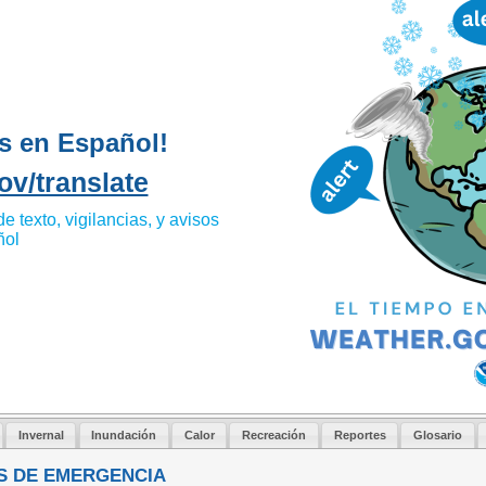
s en Español!
ov/translate
e texto, vigilancias, y avisos
ñol
Invernal
Inundación
Calor
Recreación
Reportes
Glosario
S DE EMERGENCIA