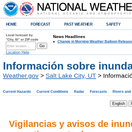
HOME
FORECAST
PAST WEATHER
SAFETY
Local forecast by
News Headlines
"City, St" or ZIP code
Change in Morning Weather Balloon Releas
Location Help
Información sobre inunda
Weather.gov
>
Salt Lake City, UT
> Informaci
Current Hazards
Current Conditions
Radar
Forecasts
Rivers and
Vigilancias y avisos de inu