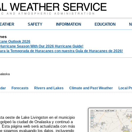
EATHER
SAFETY
INFORMATION
EDUCATION
N
nes
ane Outlook 2026
 Hurricane Season With Our 2026 Hurricane Guide!
para la Temporada de Huracanes con nuestra Guía de Huracanes de 2026!
alaska
dar
Forecasts
Rivers and Lakes
Climate and Past Weather
Local P
osta oeste de Lake Livingston en el municipio
y golpeó la ciudad de Onalaska y continuó a
k. Esta página web será actualizada con más
ue sigamos evaluando los datos, incluyendo