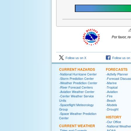
¡
Por favor, r
Follow us on X
Follow us on
CURRENT HAZARDS
FORECASTS
-National Hurricane Center
-Activity Planner
-Storm Prediction Center
-Forecast Discuss
-Weather Prediction Center
-Marine
-River Forecast Centers
-Tropical
-Aviation Weather Center
-Aviation
-Center Weather Service
-Fire
Units
-Beach
-Spaceflight Meteorology
-Models
Group
-Drought
-Space Weather Prediction
HISTORY
Center
-Our Office
CURRENT WEATHER
-National Weather
-Tides and Currents
-NOAA