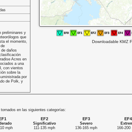
das
 preliminares y
eteorólogos que
sta el momento,
Downloadable KMZ F
 de
a de daños
clasificación
radise Acres en
ociados a una
3, con vientos
ión sobre la
suministrada por
do de Polk, y
.
 tornados en las siguientes categorías:
EF1
EF2
EF3
EF4
derado
Significativo
Severo
Extre
110 mph
111-135 mph
136-165 mph
166-200