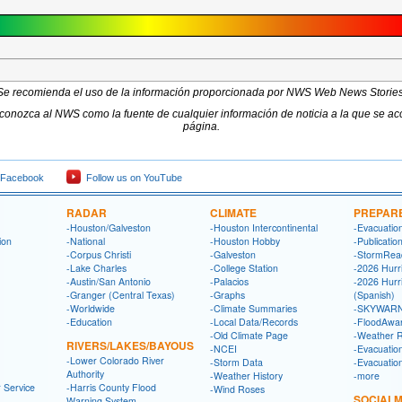
Se recomienda el uso de la información proporcionada por NWS Web News Storie
econozca al NWS como la fuente de cualquier información de noticia a la que se a
página.
 Facebook
Follow us on YouTube
RADAR
CLIMATE
PREPAR
-Houston/Galveston
-Houston Intercontinental
-Evacuatio
ion
-National
-Houston Hobby
-Publicatio
-Corpus Christi
-Galveston
-StormRea
-Lake Charles
-College Station
-2026 Hurr
-Austin/San Antonio
-Palacios
-2026 Hurr
-Granger (Central Texas)
-Graphs
(Spanish)
-Worldwide
-Climate Summaries
-SKYWARN
-Education
-Local Data/Records
-FloodAwa
-Old Climate Page
-Weather 
RIVERS/LAKES/BAYOUS
-NCEI
-Evacuatio
-Lower Colorado River
-Storm Data
-Evacuatio
Authority
-Weather History
-more
 Service
-Harris County Flood
-Wind Roses
SOCIALM
Warning System