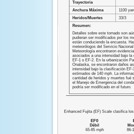
Trayectoria
Anchura Máxima
1100 yar
Heridos/Muertes
33/3
Resumen:
Detalles sobre este tornado son aún
pudieran ser modificados por los m
están conduciendo la encuesta. Ha
meteorólogos del Servicio Nacional
Meteorología encontraron evidenci
asociados a una intensidad bajo la 
EF-1 o EF-2. En la urbanización Pa
Onalaska, se encontraron daños as
intensidad bajo la clasificación EF-
estimados de 140 mph. La informac
cantidad de heridos y muertes fué 
el Manejo de Emergencia del conda
podría ser modificado en el futuro
Enhanced Fujita (EF) Scale clasifica los
EF0
Débil
Mo
65-85 mph
86-