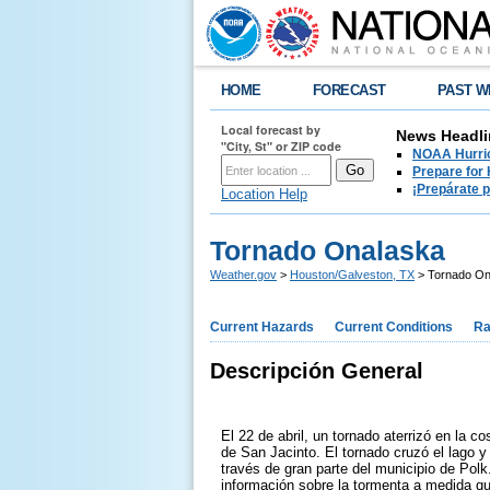
HOME
FORECAST
PAST W
Local forecast by
News Headli
"City, St" or ZIP code
NOAA Hurric
Prepare for
¡Prepárate 
Location Help
Tornado Onalaska
Weather.gov
>
Houston/Galveston, TX
> Tornado On
Current Hazards
Current Conditions
Ra
Descripción General
El 22 de abril, un tornado aterrizó en la c
de San Jacinto. El tornado cruzó el lago 
través de gran parte del municipio de Pol
información sobre la tormenta a medida q