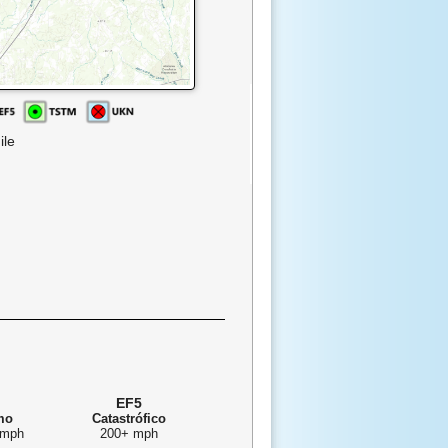
ile
EF5
mo
Catastrófico
 mph
200+ mph