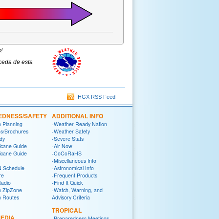
s!
cceda de esta
HGX RSS Feed
EDNESS/SAFETY
ADDITIONAL INFO
n Planning
-Weather Ready Nation
ns/Brochures
-Weather Safety
dy
-Severe Stats
icane Guide
-Air Now
icane Guide
-CoCoRaHS
-Miscellaneous Info
 Schedule
-Astronomical Info
re
-Frequent Products
Radio
-Find It Quick
n ZipZone
-Watch, Warning, and
n Routes
Advisory Criteria
TROPICAL
EDIA
-Preparedness Meetings